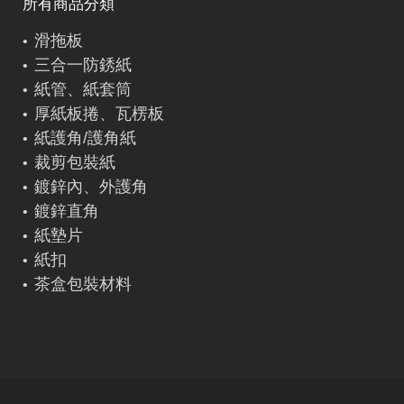
所有商品分類
滑拖板
三合一防銹紙
紙管、紙套筒
厚紙板捲、瓦楞板
紙護角/護角紙
裁剪包裝紙
鍍鋅內、外護角
鍍鋅直角
紙墊片
紙扣
茶盒包裝材料