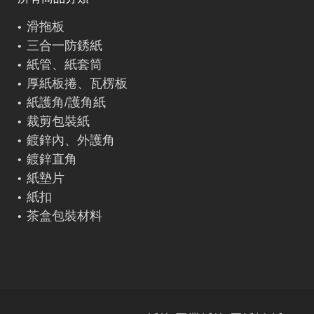
滑拖板
三合一防銹紙
紙管、紙套筒
厚紙板捲、瓦楞板
紙護角/護角紙
裁剪包裝紙
鍍鋅內、外護角
鍍鋅直角
紙墊片
紙扣
茶盒包裝材料